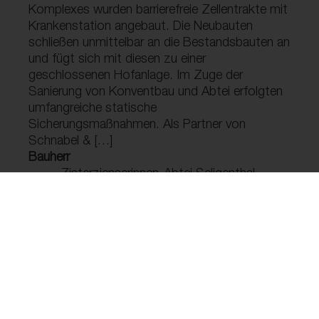
Komplexes wurden barrierefreie Zellentrakte mit
Krankenstation angebaut. Die Neubauten
schließen unmittelbar an die Bestandsbauten an
und fügt sich mit diesen zu einer
geschlossenen Hofanlage. Im Zuge der
Sanierung von Konventbau und Abtei erfolgten
umfangreiche statische
Sicherungsmaßnahmen. Als Partner von
Schnabel & […]
Bauherr
Zisterzienserinnen-Abtei Seligenthal
Fertigstellung
2006
Leistungsphase
1-9