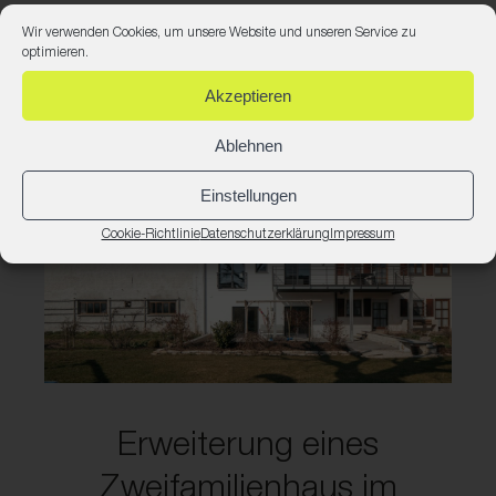
1-9
Wir verwenden Cookies, um unsere Website und unseren Service zu
optimieren.
Akzeptieren
Ablehnen
Einstellungen
Cookie-Richtlinie
Datenschutzerklärung
Impressum
Erweiterung eines
Zweifamilienhaus im