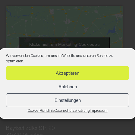
Klicke hier, um Marketing-Cookies zu
akzeptieren und diesen Inhalt zu aktivieren
Wir verwenden Cookies, um unsere Website und unseren Service zu
optimieren.
Akzeptieren
Ablehnen
Einstellungen
FROSCH ARCHITEKTEN
Cookie-Richtlinie
Datenschutzerklärung
Impressum
MÜNCHEN
Bayrischzeller Str. 20